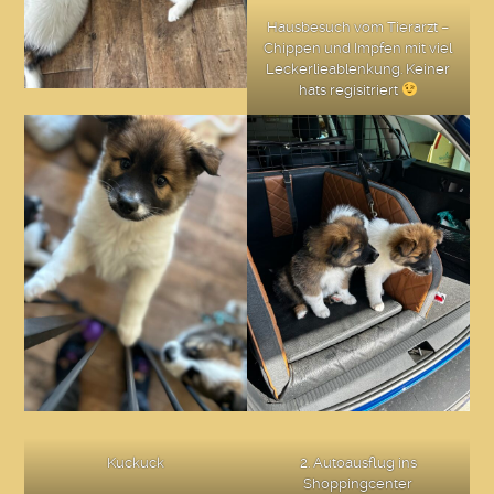
Hausbesuch vom Tierarzt –
Chippen und Impfen mit viel
Leckerlieablenkung. Keiner
hats regisitriert
Kuckuck
2. Autoausflug ins
Shoppingcenter