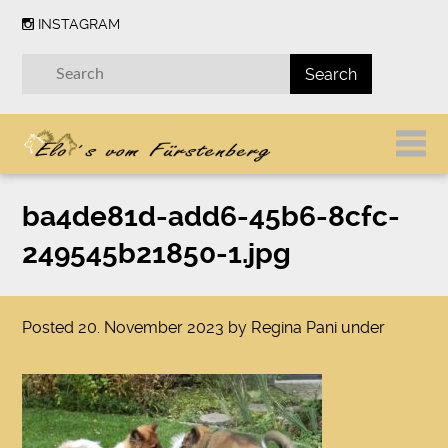
INSTAGRAM
ba4de81d-add6-45b6-8cfc-
249545b21850-1.jpg
Posted
20. November 2023
by
Regina Pani
under