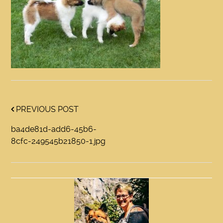
PREVIOUS POST
ba4de81d-add6-45b6-
8cfc-249545b21850-1.jpg