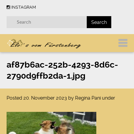
INSTAGRAM
af87b6ac-252b-4293-8d6c-
2790d9ffb2da-1.jpg
Posted
20. November 2023
by
Regina Pani
under