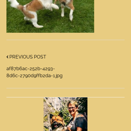
PREVIOUS POST
af87b6ac-252b-4293-
8d6c-2790d9ffb2da-1.jpg